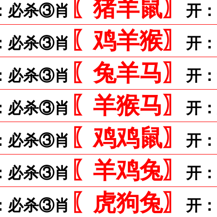
〖猪羊鼠〗
：
必杀③肖
开：
〖鸡羊猴〗
：
必杀③肖
开：
〖兔羊马〗
：
必杀③肖
开：
〖羊猴马〗
：
必杀③肖
开：
〖鸡鸡鼠〗
：
必杀③肖
开：
〖羊鸡兔〗
：
必杀③肖
开：
〖虎狗兔〗
：
必杀③肖
开：