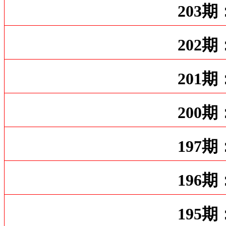
203期
202期
201期
200期
197期
196期
195期