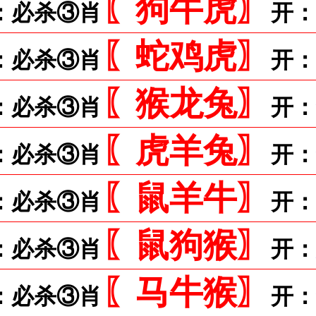
〖狗牛虎〗
：
必杀③肖
开：
〖蛇鸡虎〗
：
必杀③肖
开：
〖猴龙兔〗
：
必杀③肖
开：
〖虎羊兔〗
：
必杀③肖
开：
〖鼠羊牛〗
：
必杀③肖
开：
〖鼠狗猴〗
：
必杀③肖
开：
〖马牛猴〗
：
必杀③肖
开：