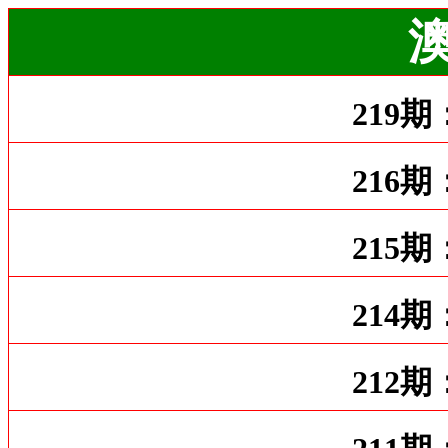
219期
216期
215期
214期
212期