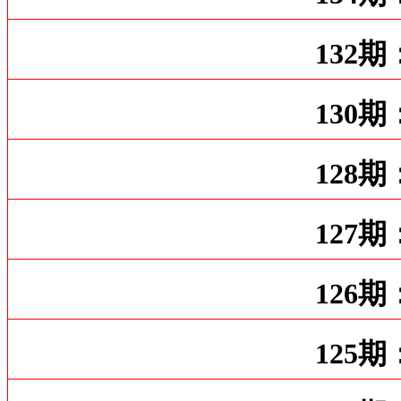
132期
130期
128期
127期
126期
125期