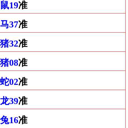
鼠19
准
马37
准
猪32
准
猪08
准
蛇02
准
龙39
准
兔16
准