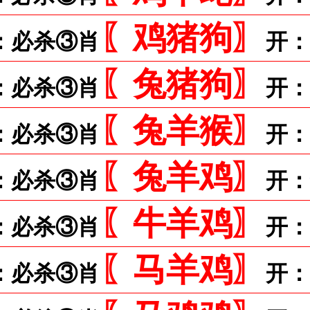
〖鸡猪狗〗
：
必杀③肖
开：
〖兔猪狗〗
：
必杀③肖
开：
〖兔羊猴〗
：
必杀③肖
开：
〖兔羊鸡〗
：
必杀③肖
开：
〖牛羊鸡〗
：
必杀③肖
开：
〖马羊鸡〗
：
必杀③肖
开：