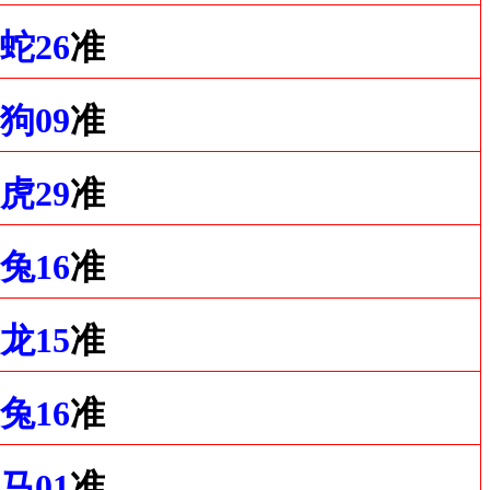
蛇26
准
狗09
准
虎29
准
兔16
准
龙15
准
兔16
准
马01
准