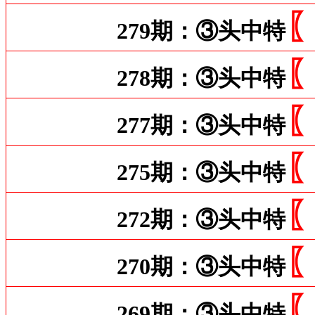
〖
279期：
③头中特
〖
278期：
③头中特
277期：
③头中特
〖
275期：
③头中特
〖
272期：
③头中特
〖
270期：
③头中特
〖
269期：
③头中特