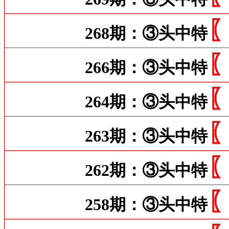
268期：
③头中特
〖
266期：
③头中特
〖
264期：
③头中特
〖
263期：
③头中特
〖
262期：
③头中特
〖
258期：
③头中特