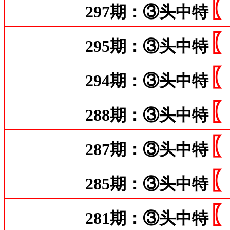
〖
297期：
③头中特
295期：
③头中特
〖
294期：
③头中特
288期：
③头中特
〖
287期：
③头中特
〖
285期：
③头中特
〖
281期：
③头中特