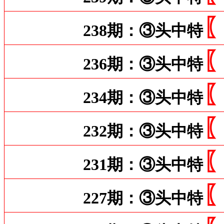
〖
238期：
③头中特
〖
236期：
③头中特
234期：
③头中特
〖
232期：
③头中特
〖
231期：
③头中特
〖
227期：
③头中特