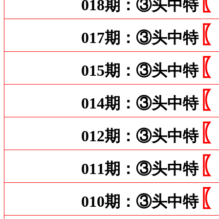
〖
018期：
③头中特
〖
017期：
③头中特
〖
015期：
③头中特
〖
014期：
③头中特
012期：
③头中特
011期：
③头中特
〖
010期：
③头中特