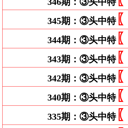
346期：
③头中特
〖
345期：
③头中特
〖
344期：
③头中特
〖
343期：
③头中特
342期：
③头中特
340期：
③头中特
〖
335期：
③头中特