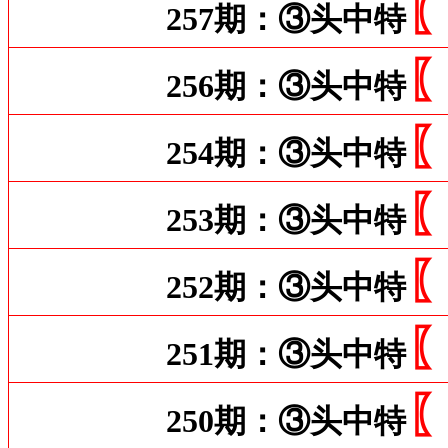
〖
257期：
③头中特
〖
256期：
③头中特
254期：
③头中特
〖
253期：
③头中特
〖
252期：
③头中特
〖
251期：
③头中特
250期：
③头中特