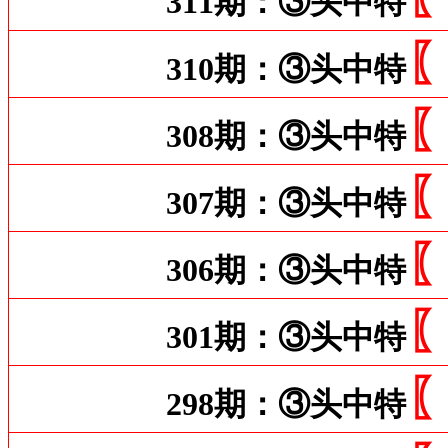
311期：
③头中特
310期：
③头中特
〖
308期：
③头中特
〖
307期：
③头中特
306期：
③头中特
301期：
③头中特
〖
298期：
③头中特