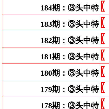
〖
184期：
③头中特
〖
183期：
③头中特
182期：
③头中特
〖
181期：
③头中特
〖
180期：
③头中特
〖
179期：
③头中特
〖
178期：
③头中特