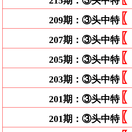
215期：
③头中特
209期：
③头中特
〖
207期：
③头中特
205期：
③头中特
〖
203期：
③头中特
〖
201期：
③头中特
〖
201期：
③头中特