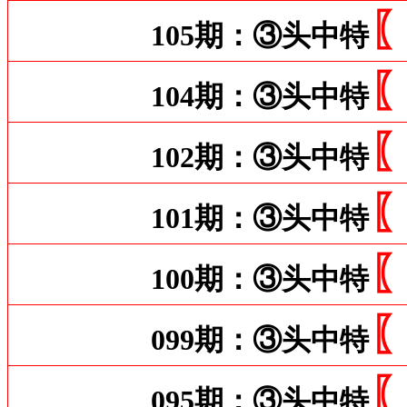
〖
105期：
③头中特
104期：
③头中特
102期：
③头中特
〖
101期：
③头中特
〖
100期：
③头中特
099期：
③头中特
〖
095期：
③头中特