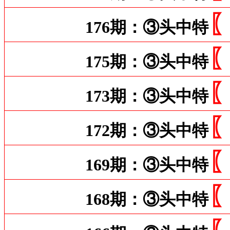
〖
176期：
③头中特
〖
175期：
③头中特
〖
173期：
③头中特
〖
172期：
③头中特
〖
169期：
③头中特
〖
168期：
③头中特