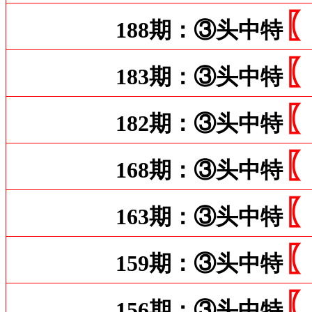
188期：
③头中特
183期：
③头中特
〖
182期：
③头中特
168期：
③头中特
〖
163期：
③头中特
〖
159期：
③头中特
156期：
③头中特