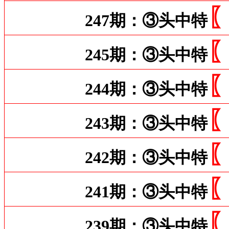
247期：
③头中特
〖
245期：
③头中特
〖
244期：
③头中特
243期：
③头中特
〖
242期：
③头中特
241期：
③头中特
239期：
③头中特