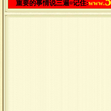
重要的事情说三遍¤记住:
www.